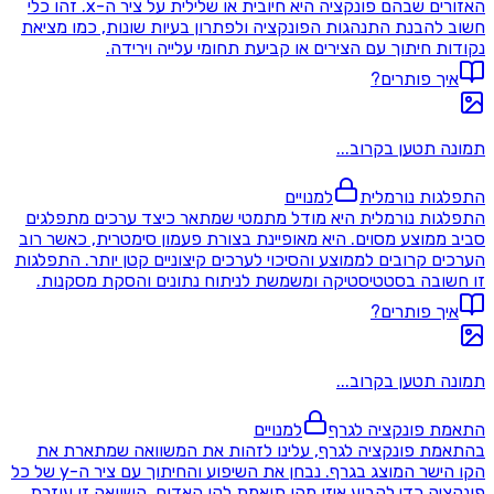
האזורים שבהם פונקציה היא חיובית או שלילית על ציר ה-x. זהו כלי
חשוב להבנת התנהגות הפונקציה ולפתרון בעיות שונות, כמו מציאת
נקודות חיתוך עם הצירים או קביעת תחומי עלייה וירידה.
איך פותרים?
תמונה תטען בקרוב...
התפלגות נורמלית
למנויים
התפלגות נורמלית היא מודל מתמטי שמתאר כיצד ערכים מתפלגים
סביב ממוצע מסוים. היא מאופיינת בצורת פעמון סימטרית, כאשר רוב
הערכים קרובים לממוצע והסיכוי לערכים קיצוניים קטן יותר. התפלגות
זו חשובה בסטטיסטיקה ומשמשת לניתוח נתונים והסקת מסקנות.
איך פותרים?
תמונה תטען בקרוב...
התאמת פונקציה לגרף
למנויים
בהתאמת פונקציה לגרף, עלינו לזהות את המשוואה שמתארת את
הקו הישר המוצג בגרף. נבחן את השיפוע והחיתוך עם ציר ה-y של כל
פונקציה כדי לקבוע איזו מהן תואמת לקו האדום. השוואה זו עוזרת