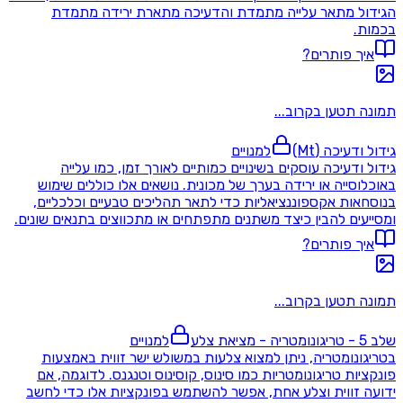
הגידול מתאר עלייה מתמדת והדעיכה מתארת ירידה מתמדת
בכמות.
איך פותרים?
תמונה תטען בקרוב...
גידול ודעיכה (Mt)
למנויים
גידול ודעיכה עוסקים בשינויים כמותיים לאורך זמן, כמו עלייה
באוכלוסייה או ירידה בערך של מכונית. נושאים אלו כוללים שימוש
בנוסחאות אקספוננציאליות כדי לתאר תהליכים טבעיים וכלכליים,
ומסייעים להבין כיצד משתנים מתפתחים או מתכווצים בתנאים שונים.
איך פותרים?
תמונה תטען בקרוב...
שלב 5 - טריגונומטריה - מציאת צלע
למנויים
בטריגונומטריה, ניתן למצוא צלעות במשולש ישר זווית באמצעות
פונקציות טריגונומטריות כמו סינוס, קוסינוס וטנגנס. לדוגמה, אם
ידועה זווית וצלע אחת, אפשר להשתמש בפונקציות אלו כדי לחשב