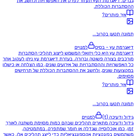
גברים. דיאגרמת העץ תעזור לפרק את האפשרויות ולחשב את
ההסתברות הכוללת.
איך פותרים?
תמונה תטען בקרוב...
דיאגרמת עץ - בסיס
למנויים
דיאגרמת עץ היא כלי ויזואלי המשמש לייצוג תהליכי הסתברות
מורכבים בצורה פשוטה וברורה. בעזרת דיאגרמת עץ ניתן לעקוב אחר
כל האפשרויות וההסתברויות של אירועים שונים, כמו הצלחה או כישלון
במקצועות שונים, ולחשב את ההסתברות הכוללת של תרחישים
מסוימים.
איך פותרים?
תמונה תטען בקרוב...
גידול ודעיכה (t)
למנויים
גידול ודעיכה מתארים תהליכים שבהם כמות מסוימת משתנה לאורך
זמן, כמו אוכלוסייה שגדלה או חומר שמתפרק. במתמטיקה,
משתמשים בפונקציות אקספוננציאליות כדי לייצג תהליכים אלו, כאשר