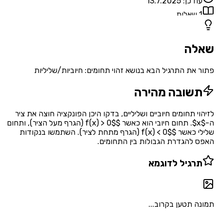
עודכן:
13.7.2025
1
שאלות
שאלה
פתור את התרגיל הבא בנושא זהוי תחומים: חיוביות/שליליות
תשובה מהירה
לזיהוי תחומים חיוביים ושליליים, בדקו היכן הפונקציה חוצה את ציר
ה-$x$. תחום חיובי הוא כאשר $f(x) > 0$ (הגרף מעל הציר), ותחום
שלילי כאשר $f(x) < 0$ (הגרף מתחת לציר). השתמשו בנקודות
האפס להגדרת הגבולות בין התחומים.
תרגיל לדוגמא
תמונה תטען בקרוב...