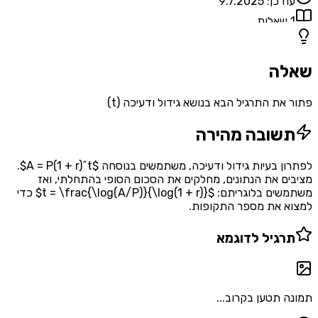
דכן:
9.7.2025
אלות
ה
את התרגיל הבא בנושא גידול ודעיכה (t)
שובה מהירה
לפתרון בעיות גידול ודעיכה, משתמשים בנוסחה $A = P(1 + r)^t$.
ם את הנתונים, מחלקים את הסכום הסופי בהתחלתי, ואז
משתמשים בלוגריתם: $t = \frac{\log(A/P)}{\log(1 + r)}$ כדי
 את מספר התקופות.
רגיל לדוגמא
 תטען בקרוב...