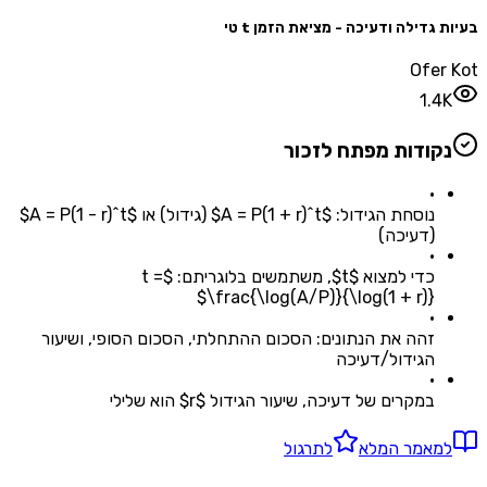
גדילה ודעיכה - מציאת הזמן t טי
Ofe
1.
קודות מפתח לזכור
•
נוסחת הגידול: $A = P(1 + r)^t$ (גידול) או $A = P(1 - r)^t$
(דעיכה)
•
כדי למצוא $t$, משתמשים בלוגריתם: $t =
\frac{\log(A/P)}{\log(1 + r)}$
•
זהה את הנתונים: הסכום ההתחלתי, הסכום הסופי, ושיעור
הגידול/דעיכה
•
במקרים של דעיכה, שיעור הגידול $r$ הוא שלילי
מאמר המלא
לתרגול