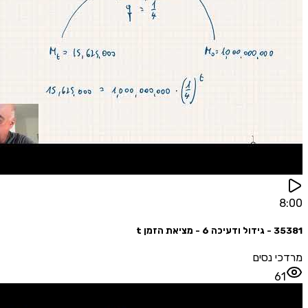
ת הזמן t
 נסים
6