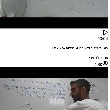
1
ל ודעיכה 4 יחידות-מציאת t
לב ארי
4.3