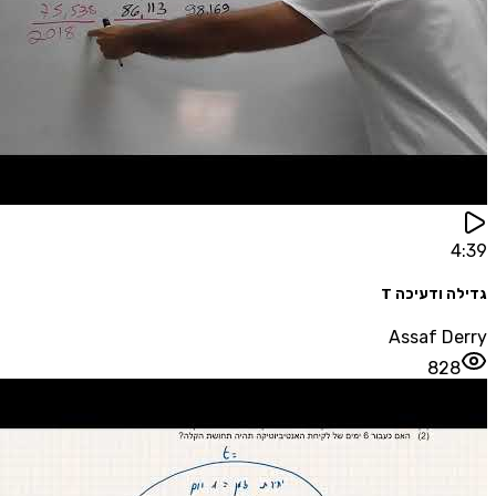
ודעיכה T
Assaf D
82