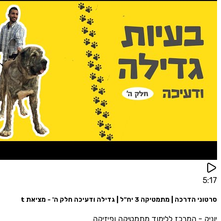
| מתמטיקה 3 יח"ל | גדילה ודעיכה חלק ה' - מציאת t
 - המרכז ללימוד מתמטיקה ופיזיקה