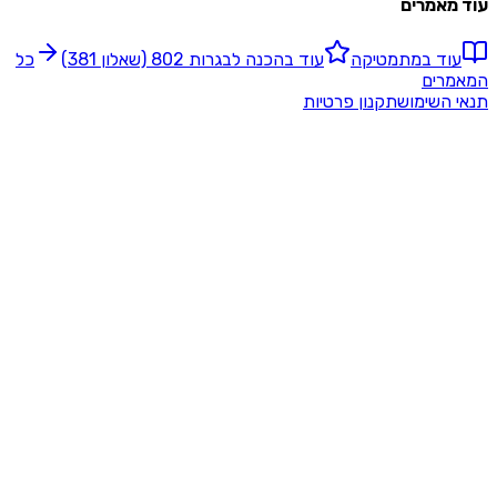
אמרים
ד ב
מתמטיקה
עוד ב
הכנה לבגרות 802 (שאלון 381)
כל
רים
השימוש
תקנון פרטיות