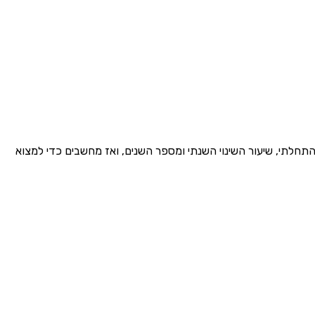
P = P$ לדעיכה או $P = P_0 \times (1 + r)^t$ לגידול. מציבים את הערך ההתחלתי, שיעור השינוי השנתי ומספר השנים, ואז מחשבים כדי למצוא