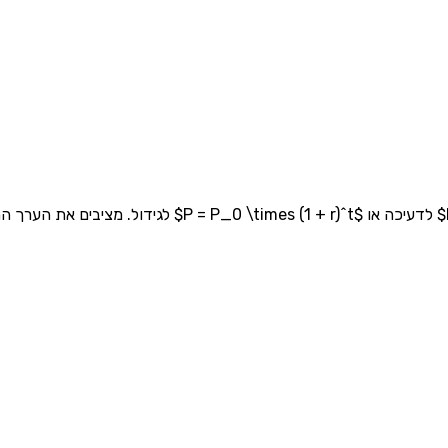
גידול ודעיכה מחושבים באמצעות הנוסחה $_0 \times (1 - r)^t