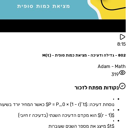
8:15
802 - גדילה ודעיכה - מציאת כמות סופית - M(t)
Adam - Math
319
נקודות מפתח לזכור
•
נוסחת דעיכה: $P = P_0 × (1 - r)^t$ כאשר המחיר יורד בשיעור קבוע
•
$(1 - r)$ הוא מקדם הדעיכה השנתי (בדעיכה r חיובי)
•
$t$ מייצג את מספר השנים שעוברות