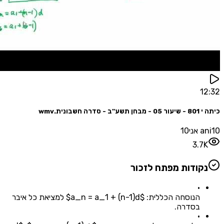
1
חשבונית.wmv
10
3.
קודות מפתח לזכור
•
הנוסחה הכללית: $a_n = a_1 + (n-1)d$ למציאת כל איבר
בסדרה.
•