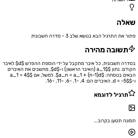
אלות
ה
 התרגיל הבא בנושא שלב 3 - סדרה חשבונית
שובה מהירה
בסדרה חשבונית, כל איבר מתקבל על ידי הוספת ההפרש $d$ לאיבר
הקודם. נתון $a_1$ (האיבר הראשון) ו-$d$, מחשבים את האיברים
הבאים בנוסחה: $a_n = a_1 + (n-1)d$. למשל, אם $a_1 = 4$
רגיל לדוגמא
 תטען בקרוב...