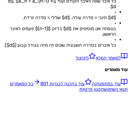
כל איבר שווה לאיבר הקודם ועוד $d$: $a_n = a_{n-1} +
d$.
•
$d$ חיובי = סדרה עולה, $d$ שלילי = סדרה יורדת.
•
בנוסחה אנו מוסיפים את $d$ בדיוק $(n-1)$ פעמים לאיבר
הראשון.
•
כל איברים בסדרה חשבונית שונים זה מזה בגודל קבוע ($d$).
מאמר המלא
לתרגול
אמרים
ד ב
מתמטיקה
עוד ב
הכנה לבגרות 801
כל המאמרים
השימוש
תקנון פרטיות