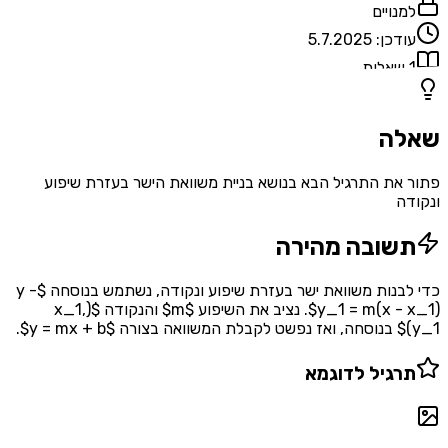
למנויים
עודכן:
5.7.2025
1
שאלות
שאלה
פתור את התרגיל הבא בנושא בניית משוואת הישר בעזרת שיפוע
ונקודה
תשובה מהירה
כדי לבנות משוואת ישר בעזרת שיפוע ונקודה, נשתמש בנוסחה $y -
y_1 = m(x - x_1)$. נציב את השיפוע $m$ והנקודה $(x_1,
y_1)$ בנוסחה, ואז נפשט לקבלת המשוואה בצורה $y = mx + b$.
תרגיל לדוגמא