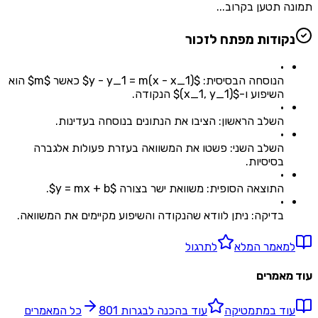
תמונה תטען בקרוב...
נקודות מפתח לזכור
•
הנוסחה הבסיסית: $y - y_1 = m(x - x_1)$ כאשר $m$ הוא
השיפוע ו-$(x_1, y_1)$ הנקודה.
•
השלב הראשון: הציבו את הנתונים בנוסחה בעדינות.
•
השלב השני: פשטו את המשוואה בעזרת פעולות אלגברה
בסיסיות.
•
התוצאה הסופית: משוואת ישר בצורה $y = mx + b$.
•
בדיקה: ניתן לוודא שהנקודה והשיפוע מקיימים את המשוואה.
למאמר המלא
לתרגול
עוד מאמרים
עוד ב
מתמטיקה
עוד ב
הכנה לבגרות 801
כל המאמרים