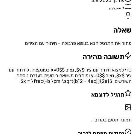
עודכן:
3.8.2025
1
שאלות
שאלה
פתור את התרגיל הבא בנושא פרבולה - חיתוך עם הצירים
תשובה מהירה
כדי למצוא חיתוך עם ציר $y$, נציב $x=0$ בפונקציה. לחיתוך עם
ציר $x$, נציב $y=0$ ופותרים משוואה ריבועית בעזרת נוסחת
השורשים: $x = \frac{-b \pm \sqrt{b^2 - 4ac}}{2a}$.
תרגיל לדוגמא
תמונה תטען בקרוב...
נקודות מפתח לזכור