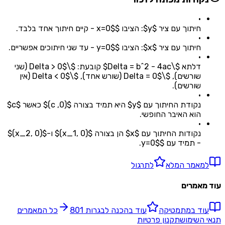
•
חיתוך עם ציר $y$: הציבו $x=0$ - קיים חיתוך אחד בלבד.
•
חיתוך עם ציר $x$: הציבו $y=0$ - עד שני חיתוכים אפשריים.
•
דלתא $\Delta = b^2 - 4ac$ קובעת: $\Delta > 0$ (שני
שורשים), $\Delta = 0$ (שורש אחד), $\Delta < 0$ (אין
שורשים).
•
נקודת החיתוך עם $y$ היא תמיד בצורה $(0, c)$ כאשר $c$
הוא האיבר החופשי.
•
נקודות החיתוך עם $x$ הן בצורה $(x_1, 0)$ ו-$(x_2, 0)$
- תמיד עם $y=0$.
למאמר המלא
לתרגול
עוד מאמרים
עוד ב
מתמטיקה
עוד ב
הכנה לבגרות 801
כל המאמרים
תנאי השימוש
תקנון פרטיות