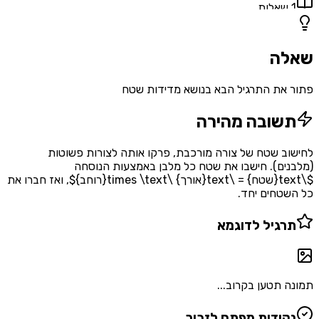
1
שאלות
שאלה
פתור את התרגיל הבא בנושא מדידות שטח
תשובה מהירה
לחישוב שטח של צורה מורכבת, פרקו אותה לצורות פשוטות
(מלבנים). חישבו את שטח כל מלבן באמצעות הנוסחה
$\text{שטח} = \text{אורך} \times \text{רוחב}$, ואז חברו את
כל השטחים יחד.
תרגיל לדוגמא
תמונה תטען בקרוב...
נקודות מפתח לזכור