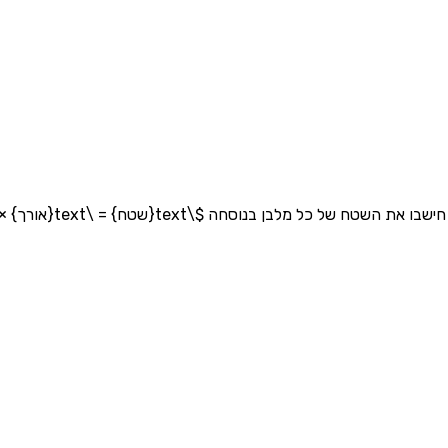
שטח} = \text{אורך} × \text{רוחב}$, וחברו את כל השטחים יחד.