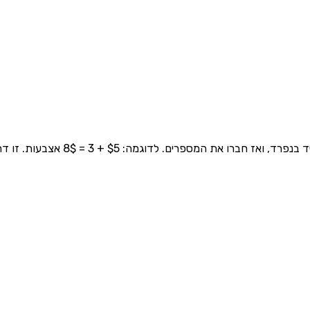
$ + 3 = 8$ אצבעות. זו דרך מעולה ללמוד חיבור בעזרת הגוף שלנו!