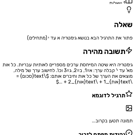
1
שאלות
שאלה
פתור את התרגיל הבא בנושא גימטריה א עד י (מתחילים)
תשובה מהירה
גימטריה היא שיטה המייחסת ערכים מספריים לאותיות עבריות. כל אות
מא' עד י' קבלה ערך: א=1, ב=2, ג=3 וכו'. לחישוב ערך של מילה,
מוצאים את הערך של כל אות וחיברים אותם: $\text{סכום} =
\text{אות}_1 + \text{אות}_2 + ...$
תרגיל לדוגמא
תמונה תטען בקרוב...
נקודות מפתח לזכור