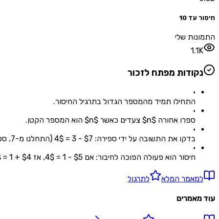
חיסור עד 10
התמונות שלי
1.1K
נקודות מפתח לזכור
•
התחילו תמיד מהמספר הגדול בתרגיל החיסור.
•
ספרו אחורה $n$ צעדים כאשר $n$ הוא המספר הקטן.
•
בדקו את התשובה על ידי ספירה: $7 - 3 = 4$ (התחלנו מ-7, ספרנו אחורה 3).
•
חיסור הוא פעולה הפוכה לחיבור: אם $5 - 1 = 4$, אז $4 + 1 = 5$.
למאמר המלא
לתרגול
עוד מאמרים