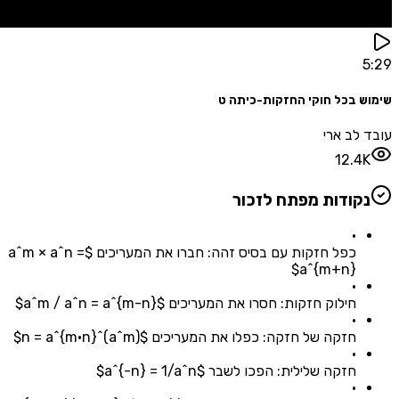
 בכל חוקי החזקות-כיתה ט
לב ארי
12.4
קודות מפתח לזכור
•
כפל חזקות עם בסיס זהה: חברו את המעריכים $a^m × a^n =
a^{m+n}$
•
חילוק חזקות: חסרו את המעריכים $a^m / a^n = a^{m-n}$
•
חזקה של חזקה: כפלו את המעריכים $(a^m)^n = a^{m·n}$
•
חזקה שלילית: הפכו לשבר $a^{-n} = 1/a^n$
•