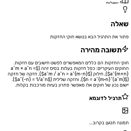
אלות
ה
את התרגיל הבא בנושא חוקי החזקות
שובה מהירה
החזקות הם כללים המאפשרים לפשט חישובים עם חזקות.
החוקים העיקריים: כפל חזקות בעלות בסיס זהה ($a^m × a^n =
a^{m+n}$), חילוק ($a^m / a^n = a^{m-n}$), חזקה של חזקה
($(a^m)^n = a^{m·n}$), וחזקה שלילית ($a^{-n} = 1/a^n$).
 נכון של חוקים אלו מאפשר פתרון בעיות מורכבות בקלות.
רגיל לדוגמא
 תטען בקרוב...