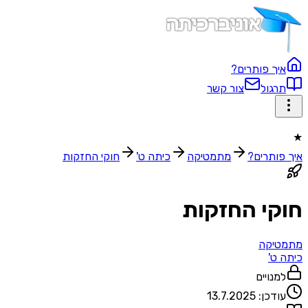
ך פותרים?
גול
צור קשר
ותרים?
מתמטיקה
כיתה ט'
חוקי החזקות
י החזקות
יקה
ט'
נויים
דכן:
13.7.2025