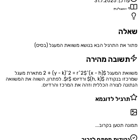
עודכן:
31.7.2025
1
שאלות
שאלה
פתור את התרגיל הבא בנושא משוואת המעגל (בסיס)
תשובה מהירה
משוואת המעגל $(x - h)^2 + (y - k)^2 = r^2$ מתארת מעגל
שמרכזו בנקודה $(h, k)$ ורדיוסו $r$. לפתרון, השווה את המשוואה
הנתונה לצורה הכללית וזהה את המרכז והרדיוס.
תרגיל לדוגמא
תמונה תטען בקרוב...
נקודות מפתח לזכור