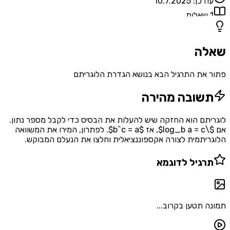
דכן:
10.7.2025
אלות
ה
את התרגיל הבא בנושא הגדרת הלוגריתם
שובה מהירה
תם הוא החזקה שיש להעלות את הבסיס כדי לקבל מספר נתון.
אם $\log_b a = c$, אז $b^c = a$. לפתרון, המירו את המשוואה
יתמית לצורה אקספוננציאלית וחלצו את הנעלם המבוקש.
רגיל לדוגמא
 תטען בקרוב...