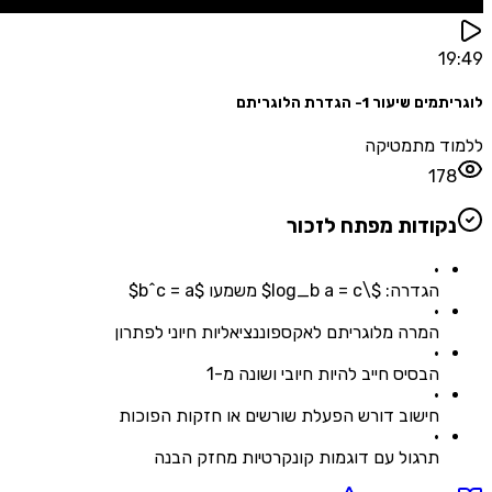
1
יעור 1- הגדרת הלוגריתם
ד מתמטיקה
17
קודות מפתח לזכור
•
הגדרה: $\log_b a = c$ משמעו $b^c = a$
•
המרה מלוגריתם לאקספוננציאליות חיוני לפתרון
•
הבסיס חייב להיות חיובי ושונה מ-1
•
חישוב דורש הפעלת שורשים או חזקות הפוכות
•
תרגול עם דוגמות קונקרטיות מחזק הבנה