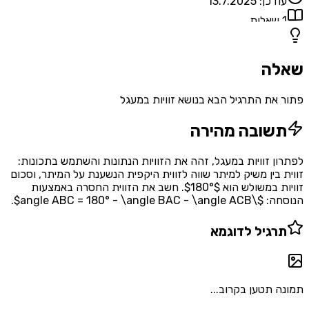
עודכן:
13.7.2025
1
שאלות
שאלה
פתור את התרגיל הבא בנושא זוויות במעגל
תשובה מהירה
לפתרון זוויות במעגל, זהה את הזוויות הנתונות והשתמש בתכונות:
זווית בין משיק למיתר שווה לזווית היקפית הנשענת על המיתר, וסכום
זוויות במשולש הוא $180°$. חשב את הזווית החסרה באמצעות
הנוסחה: $\angle ABC = 180° - \angle BAC - \angle ACB$.
תרגיל לדוגמא
תמונה תטען בקרוב...