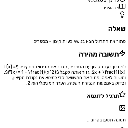
דכן:
9.7.2025
אלות
ה
את התרגיל הבא בנושא בעיות קיצון - מספרים
שובה מהירה
לפתרון בעיות קיצון עם מספרים, הגדר את הביטוי כפונקציה $f(x) =
x + \frac{1}{x}$, גזור אותה לקבל $f'(x) = 1 - \frac{1}{x^2}$,
ה לאפס. פתור את המשוואה כדי למצוא את נקודת הקיצון,
 באמצעות הנגזרת השנייה. הערך המינימלי הוא 2.
רגיל לדוגמא
 תטען בקרוב...