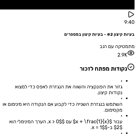
בעיות קיצון במספרים
יקה עם רגב
2.9
קודות מפתח לזכור
•
גזור את הפונקציה והשווה את הנגזרת לאפס כדי למצוא
נקודות קיצון.
•
השתמש בנגזרת השנייה כדי לקבוע אם הנקודה היא מינימום או
מקסימום.
•
עבור $x + \frac{1}{x}$ עם $x > 0$, הערך המינימלי הוא
$2$ ב-$x = 1$.
•