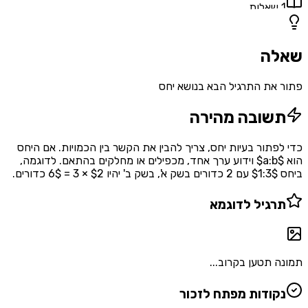
1
שאלות
שאלה
פתור את התרגיל הבא בנושא יחס
תשובה מהירה
כדי לפתור בעיות יחס, צריך להבין את הקשר בין הכמויות. אם היחס
הוא $a:b$ וידוע ערך אחד, מכפילים או מחלקים בהתאם. לדוגמה,
ביחס $1:3$ עם 2 כדורים בשק א', בשק ב' יהיו $2 × 3 = 6$ כדורים.
תרגיל לדוגמא
תמונה תטען בקרוב...
נקודות מפתח לזכור