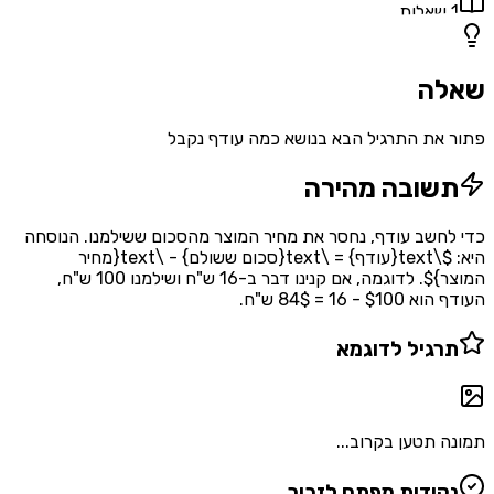
1
שאלות
שאלה
פתור את התרגיל הבא בנושא כמה עודף נקבל
תשובה מהירה
כדי לחשב עודף, נחסר את מחיר המוצר מהסכום ששילמנו. הנוסחה
היא: $\text{עודף} = \text{סכום ששולם} - \text{מחיר
המוצר}$. לדוגמה, אם קנינו דבר ב-16 ש"ח ושילמנו 100 ש"ח,
העודף הוא $100 - 16 = 84$ ש"ח.
תרגיל לדוגמא
תמונה תטען בקרוב...
נקודות מפתח לזכור