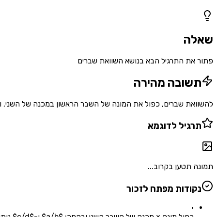
1
שאלות
שאלה
פתור את התרגיל הבא בנושא השוואת שברים
תשובה מהירה
להשוואת שברים, כפול את המונה של השבר הראשון במכנה של השני, ו
תרגיל לדוגמא
תמונה תטען בקרוב...
נקודות מפתח לזכור
•
כפול מונה × מכנה של השבר השני ובהפך: $a/b$ ו-$c/d$ נותן $a×d$ ו-$b×c$