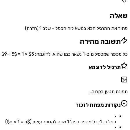
שאלה
פתור את התרגיל הבא בנושא לוח הכפל - שלב 1 (חזרה)
תשובה מהירה
כל מספר שמכפילים ב-1 נשאר כמו שהוא. לדוגמה: $5 × 1 = 5$ ו-$9 × 1 = 9$. זהו כלל בסיסי חשוב בלוח הכפל שעוזר לתלמידים להבין את פעולת הכפל.
תרגיל לדוגמא
תמונה תטען בקרוב...
נקודות מפתח לזכור
•
כפל בـ 1: כל מספר כפול 1 שווה למספר עצמו ($n × 1 = n$)
•