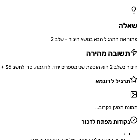
1
שאלות
שאלה
פתור את התרגיל הבא בנושא חיבור - שלב 2
תשובה מהירה
חיבור בשלב 2 הוא הוספת שני מספרים יחד. לדוגמה, כדי לחשב $5 + 10$, אנחנו מזהים את שני המספרים ואז מוסיפים אותם: $5 + 10 = 15$. תהליך זה חוזר על עצמו לכל תרגיל חיבור.
תרגיל לדוגמא
תמונה תטען בקרוב...
נקודות מפתח לזכור
•
חיבור הוא פעולת הוספה של שני מספרים או יותר.