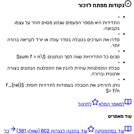
נקודות מפתח לזכור
•
התדירות היא מספר הפעמים שנתון מסוים חוזר על עצמו
בקבוצה.
•
סדרו את הערכים בטבלה בסדר עולה או יורד לקריאה ברורה
יותר.
•
סכום כל התדירויות שווה לסך הנתונים: $\sum f = n$
•
טבלת התפלגויות עוזרת להבין את התפלגות הנתונים בצורה
ארגונית וברורה.
•
ניתן להרחיב את הטבלה בעמודות לתדירות יחסית: $f_{rel}
= f/n$
למאמר המלא
לתרגול
עוד מאמרים
עוד ב
מתמטיקה
עוד ב
הכנה לבגרות 802 (שאלון 381)
כל