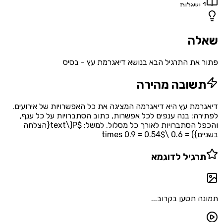
אלות
ה
את התרגיל הבא בנושא דיאגרמת עץ - בסיס
שובה מהירה
מת עץ היא דיאגרמה המציגה את כל האפשרויות של אירועים.
ה: בנה ענפים לכל אפשרות, כתוב הסתברויות על כל ענף,
והכפל הסתברויות לאורך כל מסלול. למשל: $P(\text{הצלחה
\times 0.9 = 0.54$
רגיל לדוגמא
 תטען בקרוב...