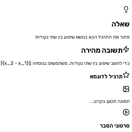
1
שאלות
שאלה
פתור את התרגיל הבא בנושא שיפוע בין שתי נקודות
תשובה מהירה
כדי לחשב שיפוע בין שתי נקודות, משתמשים בנוסחה $m = \frac{y_2 - y_1}{x_2 - x_1}$. מציבים את קואורדינטות שתי הנקודות בנוסחה וחושבים את היחס בין השינוי בציר ה-y לשינוי בציר ה-x.
תרגיל לדוגמא
תמונה תטען בקרוב...
סרטוני הסבר