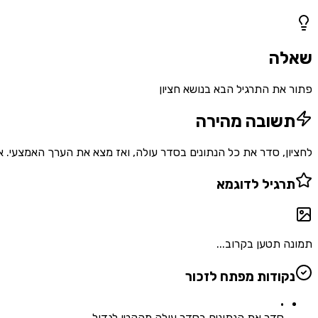
1
שאלות
שאלה
פתור את התרגיל הבא בנושא חציון
תשובה מהירה
לחציון, סדר את כל הנתונים בסדר עולה, ואז מצא את הערך האמצעי. אם מספר הנתונים הוא $n$, החציון נמצא במקום $\frac{n+1}{2}$. זה
תרגיל לדוגמא
תמונה תטען בקרוב...
נקודות מפתח לזכור
•
סדר את הנתונים בסדר עולה מהקטן לגדול