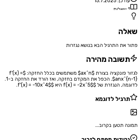
עודכן:
15.7.2025
1
שאלות
שאלה
פתור את התרגיל הבא בנושא נגזרות
תשובה מהירה
לגזור פונקציה בצורת $ax^n$ משתמשים בכלל החזקה: $f'(x) =
anx^{n-1}$. הכפל את המקדם בחזקה, ואז הורד את החזקה ב-1.
לדוגמה, הנגזרת של $f(x) = -2x^5$ היא $f'(x) = -10x^4$.
תרגיל לדוגמא
תמונה תטען בקרוב...
נקודות מפתח לזכור