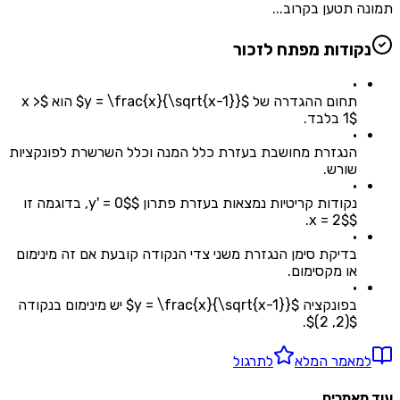
תמונה תטען בקרוב...
נקודות מפתח לזכור
•
תחום ההגדרה של $y = \frac{x}{\sqrt{x-1}}$ הוא $x >
1$ בלבד.
•
הנגזרת מחושבת בעזרת כלל המנה וכלל השרשרת לפונקציות
שורש.
•
נקודות קריטיות נמצאות בעזרת פתרון $y' = 0$, בדוגמה זו
$x = 2$.
•
בדיקת סימן הנגזרת משני צדי הנקודה קובעת אם זה מינימום
או מקסימום.
•
בפונקציה $y = \frac{x}{\sqrt{x-1}}$ יש מינימום בנקודה
$(2, 2)$.
למאמר המלא
לתרגול
עוד מאמרים