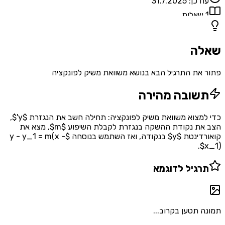
עודכן:
31.7.2025
1
שאלות
שאלה
פתור את התרגיל הבא בנושא משוואת משיק לפונקציה
תשובה מהירה
כדי למצוא משוואת משיק לפונקציה: תחילה חשב את הנגזרת $y'$,
הצב את נקודת ההשקה בנגזרת לקבלת השיפוע $m$, מצא את
קואורדינטת $y$ בנקודה, ואז השתמש בנוסחה $y - y_1 = m(x -
x_1)$.
תרגיל לדוגמא
תמונה תטען בקרוב...