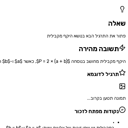
1
שאלות
שאלה
פתור את התרגיל הבא בנושא היקף מקבילית
תשובה מהירה
היקף מקבילית מחושב בנוסחה $P = 2 × (a + b)$, כאשר $a$ ו-$b$ הם אורכי שתי צלעות סמוכות. למקבילית יש שתי זוגות של צלעות שוות, לכן מחברים שתי צלעות שונות ומכפילים ב-2.
תרגיל לדוגמא
תמונה תטען בקרוב...
נקודות מפתח לזכור
•
במקבילית יש שתי זוגות של צלעות שוות: $a = a$ ו-$b = b$