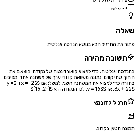
עודכן:
12.7.2025
1
שאלות
שאלה
פתור את התרגיל הבא בנושא הנדסה אנליטית
תשובה מהירה
בהנדסה אנליטית, כדי למצוא קואורדינטות של נקודה, מוצאים את
חיתוך שתי קווים. נתונה משוואת קו ודי ערך של משתנה אחד, מציבים
בחזרה כדי למצוא את המשתנה השני. למשל: אם $x = -2$ ו-$y =
3x + 22$, אז $y = 16$, לכן הנקודה היא $(-2, 16)$.
תרגיל לדוגמא
תמונה תטען בקרוב...