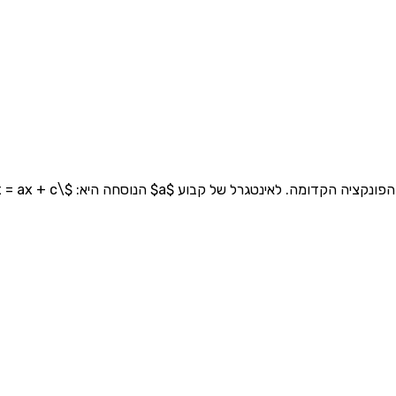
ה היא: $\int a \, dx = ax + c$, כאשר $c$ הוא קבוע האינטגרציה.