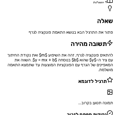
1
שאלות
שאלה
פתור את התרגיל הבא בנושא התאמת פונקציה לגרף
תשובה מהירה
להתאים פונקציה לגרף, זהה את השיפוע $m$ ואת נקודת החיתוך
עם ציר ה-$y$ שהוא $b$ בנוסחה $y = mx + b$. השווה את
המאפיינים של הגרף עם הפונקציות המוצעות עד שתמצא התאמה
מושלמת.
תרגיל לדוגמא
תמונה תטען בקרוב...
נקודות מפתח לזכור