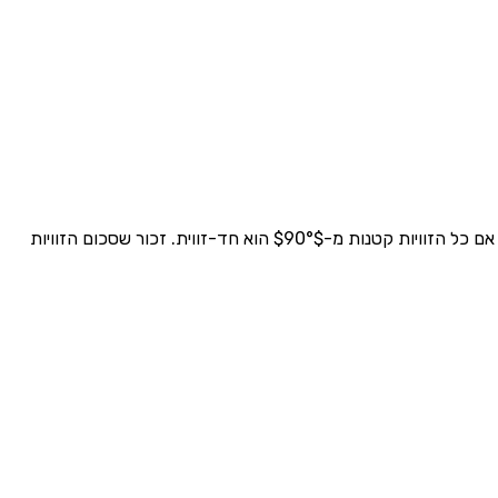
לזיהוי סוג משולש לפי התבוננות, בדוק את הזוויות: אם יש זווית של $90°$ המשולש ישר-זווית; אם זווית אחת גדולה מ-$90°$ הוא קהה-זווית; אם כל הזוויות קטנות מ-$90°$ הוא חד-זווית. זכור שסכום הזוויות