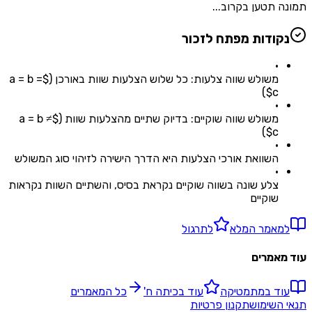
תמונה תטען בקרוב...
נקודות מפתח לזכור
•
משולש שווה צלעות: כל שלוש הצלעות שוות באורכן ($a = b =
c$)
•
משולש שווה שוקיים: בדיוק שתיים מהצלעות שוות ($a = b ≠
c$)
•
השוואת אורכי הצלעות היא הדרך הישירה לזיהוי סוג המשולש
•
צלע שונה בשווה שוקיים נקראת בסיס, והשתיים השוות נקראות
שוקיים
למאמר המלא
לתרגול
עוד מאמרים
עוד ב
מתמטיקה
עוד ב
כיתה ח'
כל המאמרים
תנאי השימוש
תקנון פרטיות