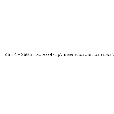
כדי לפתור שאלה של 'מספר שיכול להיות', בדוק איזה מספר מהאפשרויות הנתונות מתחלק בשלום בחלק הנדרש. למשל, אם רבע מהתלמידים לובשים ג'ינס, חפש מספר שמתחלק ב-4 ללא שארית: 260 ÷ 4 = 65