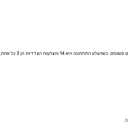
 הן 3 כל אחת, אורך הצלע העליונה הוא: $14 - 3 - 3 = 8$.
.