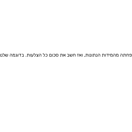
חשב את סכום כל הצלעות. בדוגמה שלנו: $7 + 3 + 5 + 1 + 2 + 10 + 1 + 13 = 42$ יחידות אורך