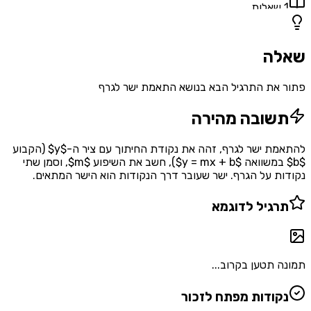
1
שאלות
שאלה
פתור את התרגיל הבא בנושא התאמת ישר לגרף
תשובה מהירה
להתאמת ישר לגרף, זהה את נקודת החיתוך עם ציר ה-$y$ (הקבוע
$b$ במשוואה $y = mx + b$), חשב את השיפוע $m$, וסמן שתי
נקודות על הגרף. ישר שעובר דרך הנקודות הוא הישר המתאים.
תרגיל לדוגמא
תמונה תטען בקרוב...
נקודות מפתח לזכור