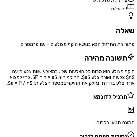
עודכן:
12.7.2025
1
שאלות
שאלה
פתור את התרגיל הבא בנושא היקף מצולעים - עם פרמטרים
תשובה מהירה
היקף מצולע הוא סכום כל הצלעות שלו. במצולע שווה צלעות עם
$n$ צלעות ואורך צלע $a$, ההיקף הוא $P = n × a$. כדי למצוא
אורך צלע בודדת, נחלק את ההיקף במספר הצלעות: $a = P / n$.
תרגיל לדוגמא
תמונה תטען בקרוב...
נקודות מפתח לזכור