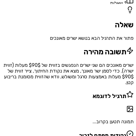
1
שאלות
שאלה
פתור את התרגיל הבא בנושא ישרים מאונכים
תשובה מהירה
ישרים מאונכים הם שני ישרים הנפגשים בזווית של $90$ מעלות (זווית
ישרה). כדי לסמן ישר מאונך, מצא את נקודת החיתוך, צייר זווית של
$90$ מעלות באמצעות סרגל ומשולש, וודא שהזווית מסומנת בריבוע
קטן.
תרגיל לדוגמא
תמונה תטען בקרוב...
נקודות מפתח לזכור