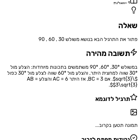
1
שאלות
שאלה
פתור את התרגיל הבא בנושא משולש 30 , 60 , 90
תשובה מהירה
במשולש 30°, 60°, 90° משתמשים בתכונות מיוחדות: הצלע מול
30° שווה למחצית היתר, והצלע מול 60° שווה לצלע מול 30° כפול
$\sqrt{3}$. אם BC = 3, אז היתר AC = 6 והצלע AB =
$3\sqrt{3}$.
תרגיל לדוגמא
תמונה תטען בקרוב...
נקודות מפתח לזכור