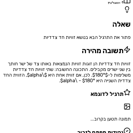
1
שאלות
שאלה
פתור את התרגיל הבא בנושא זוויות חד צדדיות
תשובה מהירה
זוויות חד צדדיות הן זוגות זוויות הנמצאות באותו צד של ישר חותך
בין שני ישרים מקבילים. התכונה החשובה: שתי זוויות חד צדדיות
משלימות ל-$180°$. לכן, אם זווית אחת היא $\alpha$, הזווית החד
צדדית השנייה היא $180° - \alpha$.
תרגיל לדוגמא
תמונה תטען בקרוב...
נקודות מפתח לזכור