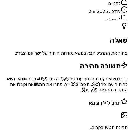
למנויים
עודכן:
3.8.2025
1
שאלות
שאלה
פתור את התרגיל הבא בנושא נקודות חיתוך של ישר עם הצירים
תשובה מהירה
כדי למצוא נקודת חיתוך עם ציר $y$, הציבו $x=0$ במשוואת הישר.
לחיתוך עם ציר $x$, הציבו $y=0$. פתרו את המשוואה וקבלו את
הנקודה המלאה $(x, y)$.
תרגיל לדוגמא
תמונה תטען בקרוב...