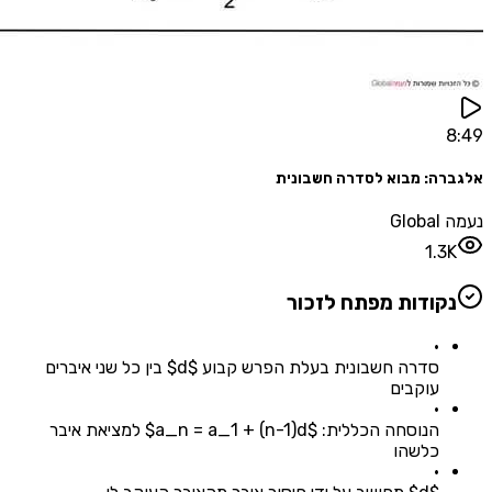
ה: מבוא לסדרה חשבונית
G
1.
קודות מפתח לזכור
•
סדרה חשבונית בעלת הפרש קבוע $d$ בין כל שני איברים
עוקבים
•
הנוסחה הכללית: $a_n = a_1 + (n-1)d$ למציאת איבר
כלשהו
•