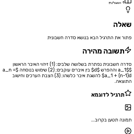
אלות
ה
את התרגיל הבא בנושא סדרה חשבונית
שובה מהירה
סדרה חשבונית נפתרת בשלושה שלבים: (1) זיהוי האיבר הראשון
$a_1$ וההפרש $d$ בין איברים עוקבים; (2) שימוש בנוסחה $a_n =
a_1 + (n-1)d$ להשגת איבר כלשהו; (3) הצבת הערכים וחישוב
אה.
רגיל לדוגמא
 תטען בקרוב...