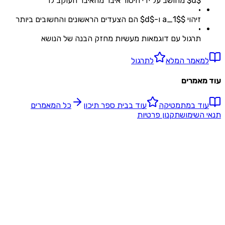
$d$ מחושב על ידי חיסור איבר מהאיבר העוקב לו
•
זיהוי $a_1$ ו-$d$ הם הצעדים הראשונים והחשובים ביותר
•
תרגול עם דוגמאות מעשיות מחזק הבנה של הנושא
מאמר המלא
לתרגול
אמרים
ד ב
מתמטיקה
עוד ב
בית ספר תיכון‬
כל המאמרים
השימוש
תקנון פרטיות