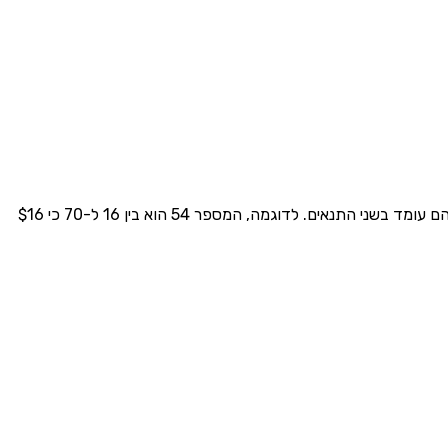
כדי לפתור בעיית 'בין לבין', אנחנו צריכים למצוא מספר שגדול מהמספר הראשון וקטן מהמספר השני. בדוק כל מספר בדף התרגול וראה איזה מהם עומד בשני התנאים. לדוגמה, המספר 54 הוא בין 16 ל-70 כי $16