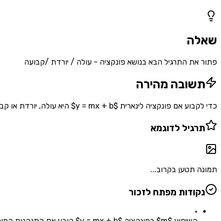
1
שאלות
שאלה
פתור את התרגיל הבא בנושא פונקציה - עולה / יורדת /קבועה
תשובה מהירה
כדי לקבוע אם פונקציה לינארית $y = mx + b$ היא עולה, יורדת או קבועה, בדוק את השיפוע $m$: אם $m > 0$ הפונקציה עולה, אם $m < 0$ היא יורדת, ואם $m = 0$ היא קבועה.
תרגיל לדוגמא
תמונה תטען בקרוב...
נקודות מפתח לזכור
•
השיפוע $m$ בפונקציה $y = mx + b$ קובע את התנהגות הפונקציה