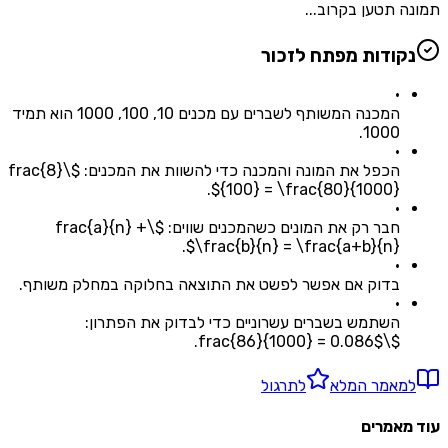
תמונה תטען בקרוב...
נקודות מפתח לזכור
•
המכנה המשותף לשברים עם מכנים 10, 100, 1000 הוא תמיד
1000.
•
הכפל את המונה והמכנה כדי להשוות את המכנים: $\frac{8}
{100} = \frac{80}{1000}$.
•
חבר רק את המונים כשהמכנים שווים: $\frac{a}{n} +
\frac{b}{n} = \frac{a+b}{n}$.
•
בדוק אם אפשר לפשט את התוצאה בחלוקה במחלק משותף.
•
השתמש בשברים עשרוניים כדי לבדוק את הפתרון:
$\frac{86}{1000} = 0.086$.
למאמר המלא
לתרגול
עוד מאמרים