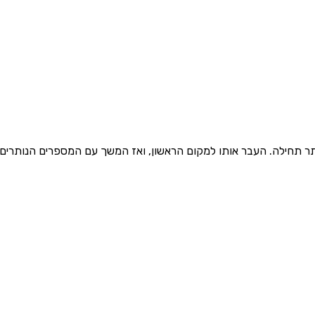
ותו למקום הראשון, ואז המשך עם המספרים הנותרים בסדר עולה. לדוגמה: $8, 3, 10, 2$ 