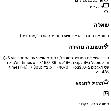
עודכן:
12.7.2025
1
שאלות
שאלה
פתור את התרגיל הבא בנושא המספר המוכפל (מתחילים)
תשובה מהירה
כדי למצוא את המספר המוכפל, כתוב משוואה: אם המספר הוא $x$
והוא מוכפל ב-8 לקבלת -48, אז $8 \times x = -48$. חלק את
שני האגפים ב-8: $x = -48/8 = -6$. בדוק: $8 \times (-6) =
-48$ ✓
תרגיל לדוגמא
תמונה תטען בקרוב...